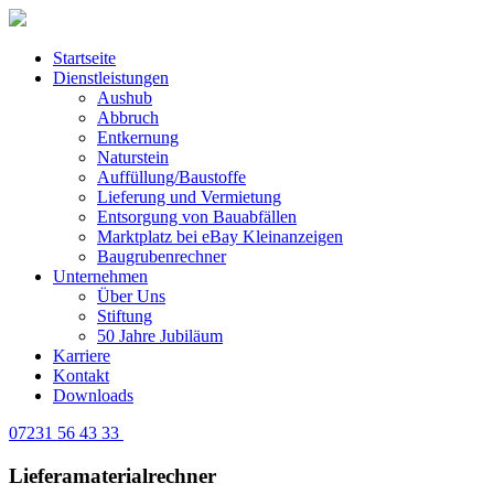
Startseite
Dienstleistungen
Aushub
Abbruch
Entkernung
Naturstein
Auffüllung/Baustoffe
Lieferung und Vermietung
Entsorgung von Bauabfällen
Marktplatz bei eBay Kleinanzeigen
Baugrubenrechner
Unternehmen
Über Uns
Stiftung
50 Jahre Jubiläum
Karriere
Kontakt
Downloads
07231 56 43 33
Lieferamaterialrechner